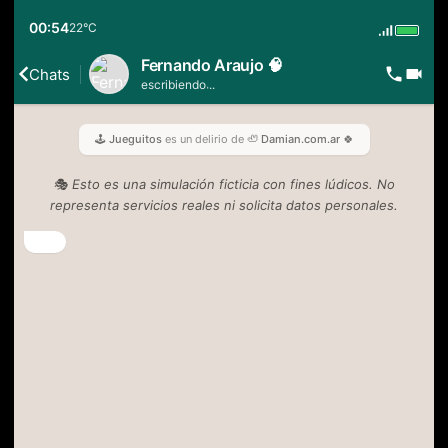
00:54
22°C
Fernando Araujo 🧠
Chats
.
.
escribiendo
.
🕹️ Jueguitos
es un delirio de
🦥 Damian.com.ar 🍀
🎭 Esto es una simulación ficticia con fines lúdicos. No
representa servicios reales ni solicita datos personales.