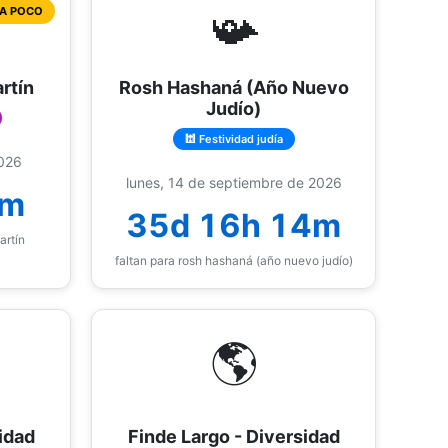
📯
TA POCO
rtín
Rosh Hashaná (Año Nuevo
Judío)
🕍 Festividad judía
2026
lunes, 14 de septiembre de 2026
4m
35d 16h 14m
artín
faltan para rosh hashaná (año nuevo judío)
🌎
idad
Finde Largo - Diversidad