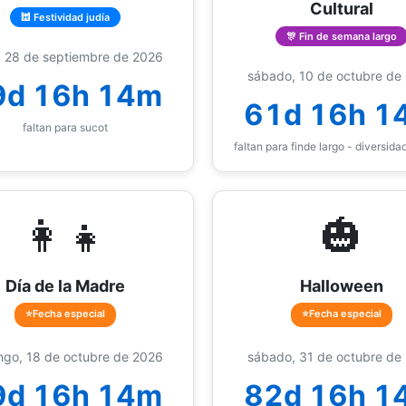
Cultural
🕍 Festividad judía
🎊 Fin de semana largo
, 28 de septiembre de 2026
sábado, 10 de octubre de
9d 16h 14m
61d 16h 1
faltan para sucot
faltan para finde largo - diversidad
👩‍👧
🎃
Día de la Madre
Halloween
⭐Fecha especial
⭐Fecha especial
go, 18 de octubre de 2026
sábado, 31 de octubre de
9d 16h 14m
82d 16h 1