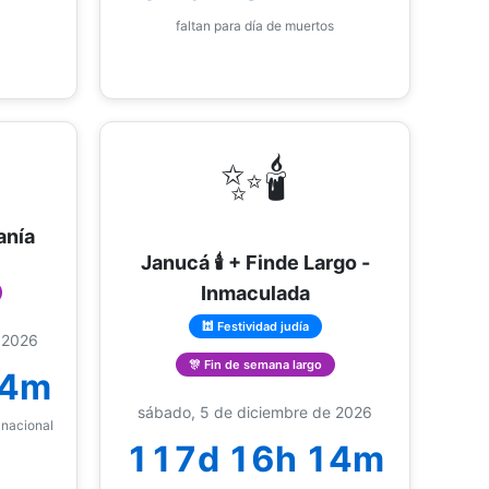
faltan para día de muertos
✨🕯️
anía
Janucá 🕯️ + Finde Largo -
Inmaculada
🕍 Festividad judía
 2026
🎊 Fin de semana largo
14m
sábado, 5 de diciembre de 2026
 nacional
117d 16h 14m