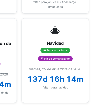
faltan para janucá 🕯️ + finde largo -
inmaculada
🎄
Navidad
ón de
📅 Feriado nacional
🎊 Fin de semana largo
viernes, 25 de diciembre de 2026
 2026
137d 16h 14m
14m
faltan para navidad
ión de