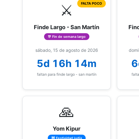
⚔️
FALTA POCO
Finde Largo - San Martín
Fin
🎊 Fin de semana largo
sábado, 15 de agosto de 2026
domi
5d 16h 14m
6
faltan para finde largo - san martín
falt
🙏
Yom Kipur
🕍 Festividad judía