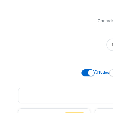
Contado
🗓️ Todos