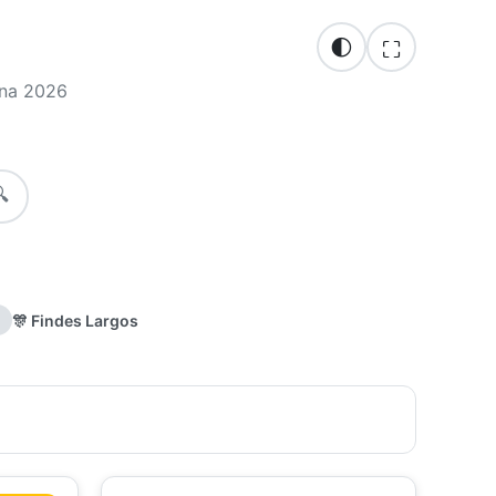
🌓
⛶
ina 2026

🎊 Findes Largos