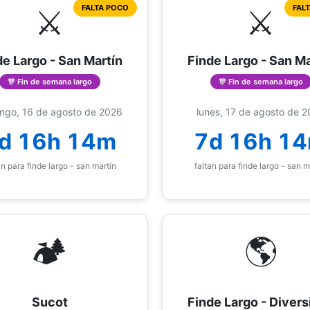
⚔️
⚔️
FALTA POCO
FAL
de Largo - San Martín
Finde Largo - San Ma
🎊 Fin de semana largo
🎊 Fin de semana largo
ngo, 16 de agosto de 2026
lunes, 17 de agosto de 
d 16h 14m
7d 16h 1
an para finde largo - san martín
faltan para finde largo - san m
🏕️
🌎
Sucot
Finde Largo - Divers