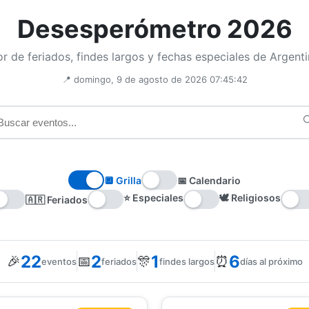
Desesperómetro 2026
r de feriados, findes largos y fechas especiales de Argent
📍 domingo, 9 de agosto de 2026 07:45:42

🔲 Grilla
📅 Calendario
⭐ Especiales
🕊️ Religiosos
🇦🇷 Feriados
22
2
1
6
🎉
📅
🎊
⏰
eventos
feriados
findes largos
días al próximo